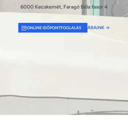
6000 Kecskemét, Faragó Béla fasor 4
ÁRAINK
→
ONLINE IDŐPONTFOGLALÁS