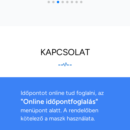
KAPCSOLAT
Időpontot online tud foglalni, az
"Online időpontfoglalás"
menüpont alatt. A rendelőben
kötelező a maszk használata.