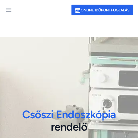
ONLINE IDŐPONTFOGLALÁS
Open main menu
Csőszi Endoszkópia
rendelő