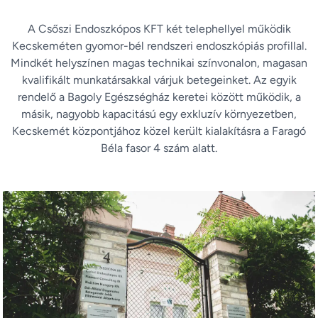
A Csőszi Endoszkópos KFT két telephellyel működik
Kecskeméten gyomor-bél rendszeri endoszkópiás profillal.
Mindkét helyszínen magas technikai színvonalon, magasan
kvalifikált munkatársakkal várjuk betegeinket. Az egyik
rendelő a Bagoly Egészségház keretei között működik, a
másik, nagyobb kapacitású egy exkluzív környezetben,
Kecskemét központjához közel került kialakításra a Faragó
Béla fasor 4 szám alatt.