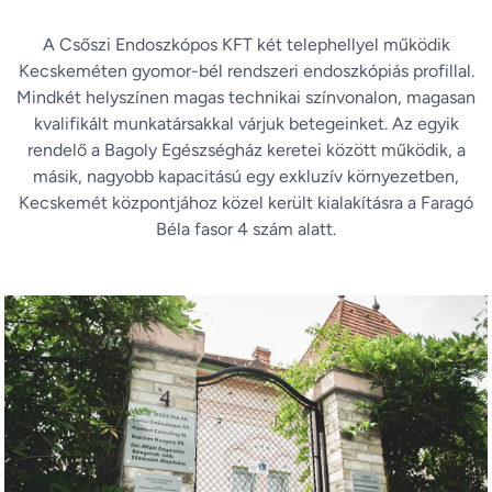
A Csőszi Endoszkópos KFT két telephellyel működik
Kecskeméten gyomor-bél rendszeri endoszkópiás profillal.
Mindkét helyszínen magas technikai színvonalon, magasan
kvalifikált munkatársakkal várjuk betegeinket. Az egyik
rendelő a Bagoly Egészségház keretei között működik, a
másik, nagyobb kapacitású egy exkluzív környezetben,
Kecskemét központjához közel került kialakításra a Faragó
Béla fasor 4 szám alatt.