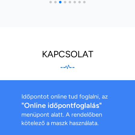
KAPCSOLAT
Időpontot online tud foglalni, az
"Online időpontfoglalás"
menüpont alatt. A rendelőben
kötelező a maszk használata.