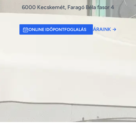
6000 Kecskemét, Faragó Béla fasor 4
ÁRAINK
→
ONLINE IDŐPONTFOGLALÁS