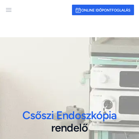
ONLINE IDŐPONTFOGLALÁS
Open main menu
Csőszi Endoszkópia
rendelő