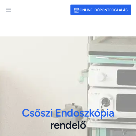
ONLINE IDŐPONTFOGLALÁS
Open main menu
Csőszi Endoszkópia
rendelő