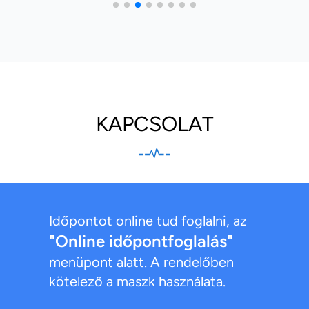
KAPCSOLAT
Időpontot online tud foglalni, az
"Online időpontfoglalás"
menüpont alatt. A rendelőben
kötelező a maszk használata.