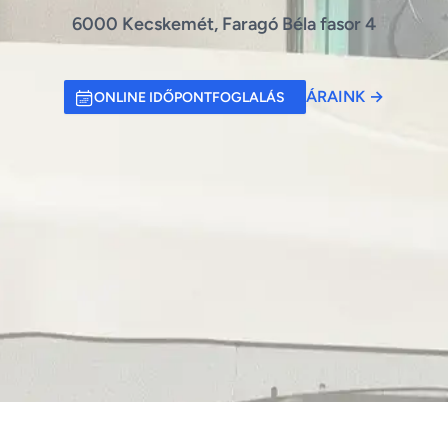
6000 Kecskemét, Faragó Béla fasor 4
ÁRAINK
→
ONLINE IDŐPONTFOGLALÁS