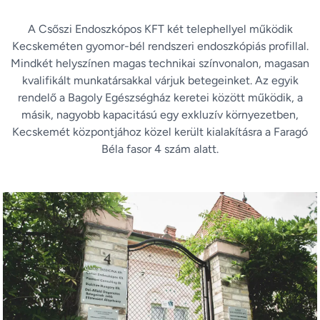
A Csőszi Endoszkópos KFT két telephellyel működik
Kecskeméten gyomor-bél rendszeri endoszkópiás profillal.
Mindkét helyszínen magas technikai színvonalon, magasan
kvalifikált munkatársakkal várjuk betegeinket. Az egyik
rendelő a Bagoly Egészségház keretei között működik, a
másik, nagyobb kapacitású egy exkluzív környezetben,
Kecskemét központjához közel került kialakításra a Faragó
Béla fasor 4 szám alatt.