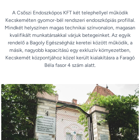
A Csőszi Endoszkópos KFT két telephellyel működik
Kecskeméten gyomor-bél rendszeri endoszkópiás profillal.
Mindkét helyszínen magas technikai színvonalon, magasan
kvalifikált munkatársakkal várjuk betegeinket. Az egyik
rendelő a Bagoly Egészségház keretei között működik, a
másik, nagyobb kapacitású egy exkluzív környezetben,
Kecskemét központjához közel került kialakításra a Faragó
Béla fasor 4 szám alatt.