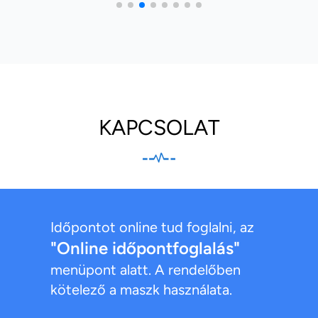
KAPCSOLAT
Időpontot online tud foglalni, az
"Online időpontfoglalás"
menüpont alatt. A rendelőben
kötelező a maszk használata.