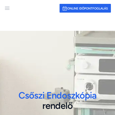
ONLINE IDŐPONTFOGLALÁS
Open main menu
Csőszi Endoszkópia
rendelő