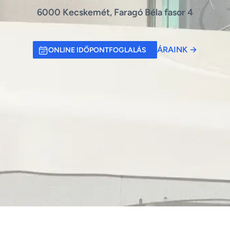
6000 Kecskemét, Faragó Béla fasor 4
ÁRAINK
→
ONLINE IDŐPONTFOGLALÁS