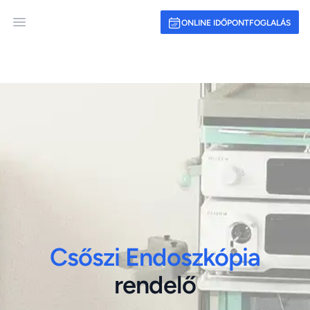
ONLINE IDŐPONTFOGLALÁS
Open main menu
Csőszi Endoszkópia
rendelő