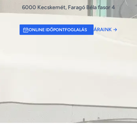
6000 Kecskemét, Faragó Béla fasor 4
ÁRAINK
→
ONLINE IDŐPONTFOGLALÁS