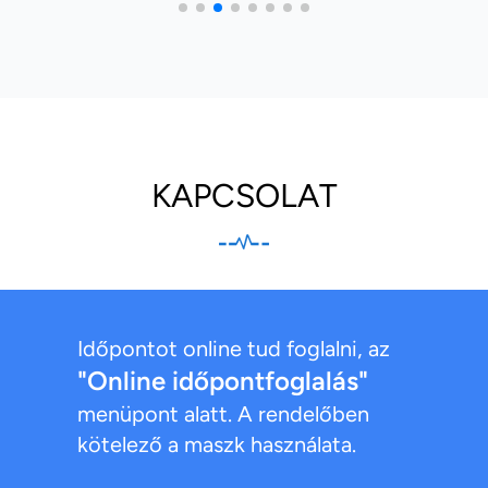
KAPCSOLAT
Időpontot online tud foglalni, az
"Online időpontfoglalás"
menüpont alatt. A rendelőben
kötelező a maszk használata.