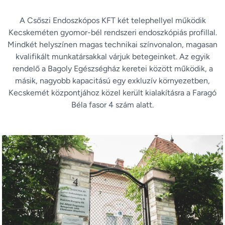
A Csőszi Endoszkópos KFT két telephellyel működik
Kecskeméten gyomor-bél rendszeri endoszkópiás profillal.
Mindkét helyszínen magas technikai színvonalon, magasan
kvalifikált munkatársakkal várjuk betegeinket. Az egyik
rendelő a Bagoly Egészségház keretei között működik, a
másik, nagyobb kapacitású egy exkluzív környezetben,
Kecskemét központjához közel került kialakításra a Faragó
Béla fasor 4 szám alatt.