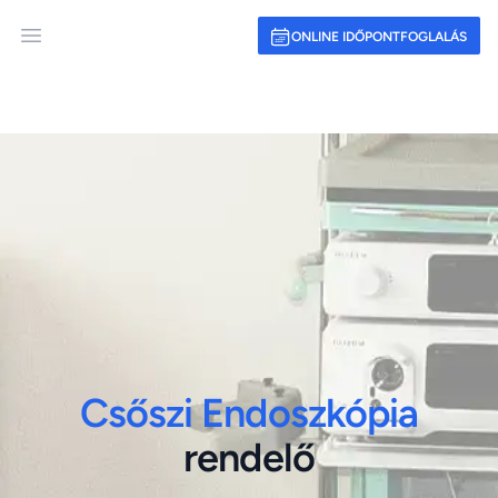
ONLINE IDŐPONTFOGLALÁS
Open main menu
Csőszi Endoszkópia
rendelő