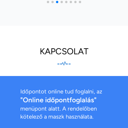
KAPCSOLAT
Időpontot online tud foglalni, az
"Online időpontfoglalás"
menüpont alatt. A rendelőben
kötelező a maszk használata.