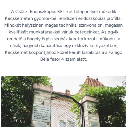
A Csőszi Endoszkópos KFT két telephellyel működik
Kecskeméten gyomor-bél rendszeri endoszkópiás profillal.
Mindkét helyszínen magas technikai színvonalon, magasan
kvalifikált munkatársakkal várjuk betegeinket. Az egyik
rendelő a Bagoly Egészségház keretei között működik, a
másik, nagyobb kapacitású egy exkluzív környezetben,
Kecskemét központjához közel került kialakításra a Faragó
Béla fasor 4 szám alatt.