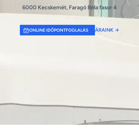
6000 Kecskemét, Faragó Béla fasor 4
ÁRAINK
→
ONLINE IDŐPONTFOGLALÁS