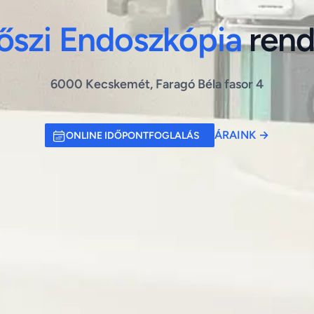
őszi Endoszkópia
rend
6000 Kecskemét, Faragó Béla fasor 4
ÁRAINK
→
ONLINE IDŐPONTFOGLALÁS