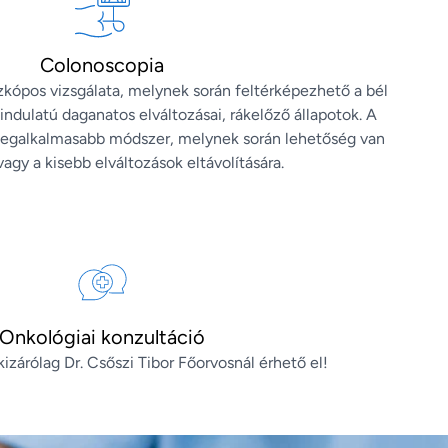
Colonoscopia
kópos vizsgálata, melynek során feltérképezhető a bél
zindulatú daganatos elváltozásai, rákelőző állapotok. A
 legalkalmasabb módszer, melynek során lehetőség van
vagy a kisebb elváltozások eltávolítására.
Onkológiai konzultáció
kizárólag Dr. Csőszi Tibor Főorvosnál érhető el!