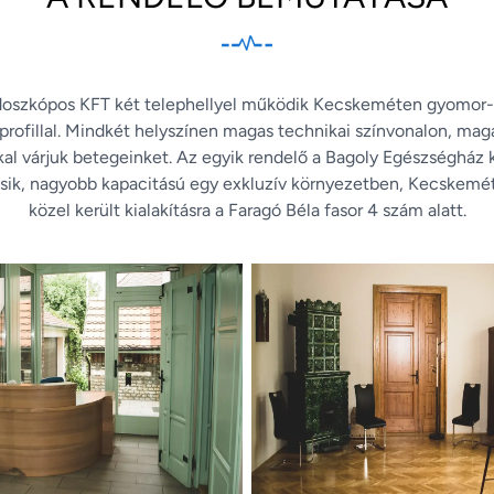
doszkópos KFT két telephellyel működik Kecskeméten gyomor-b
rofillal. Mindkét helyszínen magas technikai színvonalon, maga
al várjuk betegeinket. Az egyik rendelő a Bagoly Egészségház k
sik, nagyobb kapacitású egy exkluzív környezetben, Kecskemé
közel került kialakításra a Faragó Béla fasor 4 szám alatt.