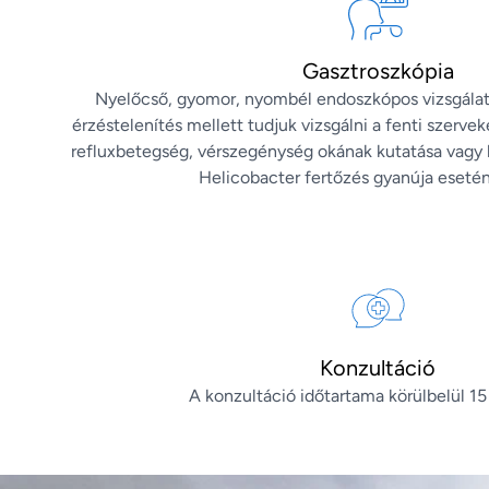
Gasztroszkópia
Nyelőcső, gyomor, nyombél endoszkópos vizsgálata
érzéstelenítés mellett tudjuk vizsgálni a fenti szerve
refluxbetegség, vérszegénység okának kutatása vagy 
Helicobacter fertőzés gyanúja esetén 
Konzultáció
A konzultáció időtartama körülbelül 15