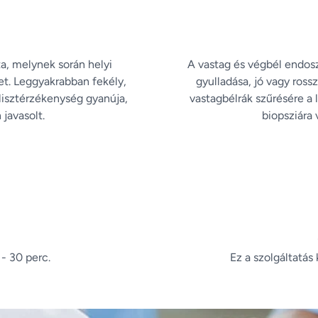
, melynek során helyi
A vastag és végbél endosz
ket. Leggyakrabban fekély,
gyulladása, jó vagy ross
lisztérzékenység gyanúja,
vastagbélrák szűrésére a
javasolt.
biopsziára 
 - 30 perc.
Ez a szolgáltatás 