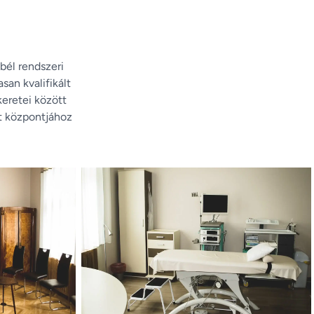
él rendszeri
san kvalifikált
eretei között
t központjához