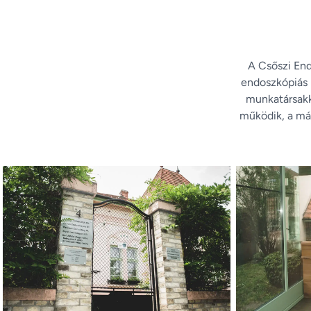
A Csőszi En
endoszkópiás p
munkatársakk
működik, a má