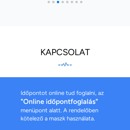
KAPCSOLAT
Időpontot online tud foglalni, az
"Online időpontfoglalás"
menüpont alatt. A rendelőben
kötelező a maszk használata.