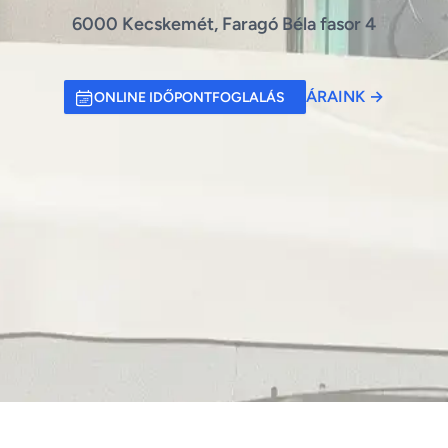
6000 Kecskemét, Faragó Béla fasor 4
ÁRAINK
→
ONLINE IDŐPONTFOGLALÁS