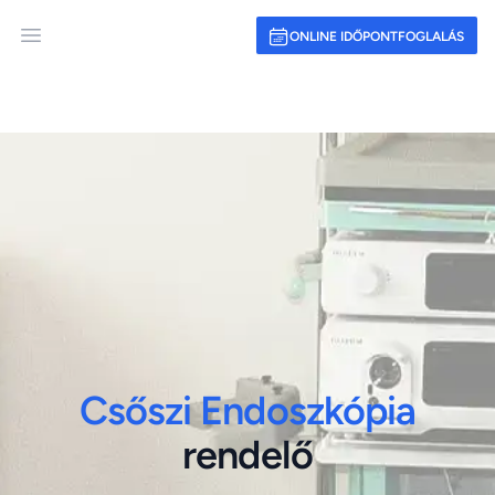
ONLINE IDŐPONTFOGLALÁS
Open main menu
Csőszi Endoszkópia
rendelő