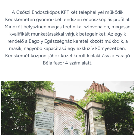
A Csőszi Endoszkópos KFT két telephellyel működik
Kecskeméten gyomor-bél rendszeri endoszkópiás profillal.
Mindkét helyszínen magas technikai színvonalon, magasan
kvalifikált munkatársakkal várjuk betegeinket. Az egyik
rendelő a Bagoly Egészségház keretei között működik, a
másik, nagyobb kapacitású egy exkluzív környezetben,
Kecskemét központjához közel került kialakításra a Faragó
Béla fasor 4 szám alatt.