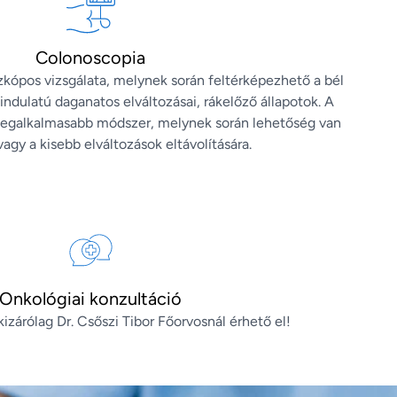
Colonoscopia
kópos vizsgálata, melynek során feltérképezhető a bél
zindulatú daganatos elváltozásai, rákelőző állapotok. A
 legalkalmasabb módszer, melynek során lehetőség van
vagy a kisebb elváltozások eltávolítására.
Onkológiai konzultáció
kizárólag Dr. Csőszi Tibor Főorvosnál érhető el!