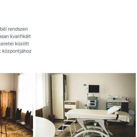
él rendszeri
san kvalifikált
eretei között
t központjához