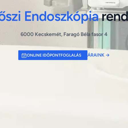
őszi Endoszkópia
rend
6000 Kecskemét, Faragó Béla fasor 4
ÁRAINK
→
ONLINE IDŐPONTFOGLALÁS