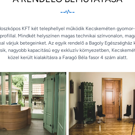
doszkópos KFT két telephellyel működik Kecskeméten gyomor-b
rofillal. Mindkét helyszínen magas technikai színvonalon, maga
al várjuk betegeinket. Az egyik rendelő a Bagoly Egészségház k
sik, nagyobb kapacitású egy exkluzív környezetben, Kecskemé
közel került kialakításra a Faragó Béla fasor 4 szám alatt.