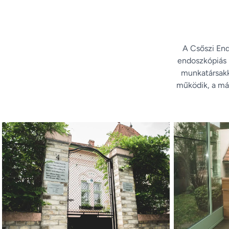
A Csőszi En
endoszkópiás p
munkatársakk
működik, a má