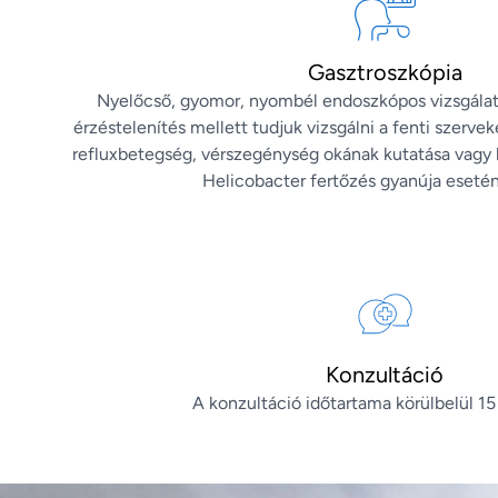
Gasztroszkópia
Nyelőcső, gyomor, nyombél endoszkópos vizsgálata
érzéstelenítés mellett tudjuk vizsgálni a fenti szerve
refluxbetegség, vérszegénység okának kutatása vagy 
Helicobacter fertőzés gyanúja esetén 
Konzultáció
A konzultáció időtartama körülbelül 15