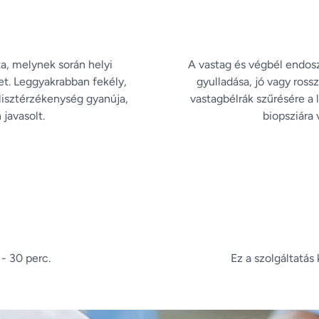
, melynek során helyi
A vastag és végbél endosz
ket. Leggyakrabban fekély,
gyulladása, jó vagy ross
lisztérzékenység gyanúja,
vastagbélrák szűrésére a
javasolt.
biopsziára 
 - 30 perc.
Ez a szolgáltatás 