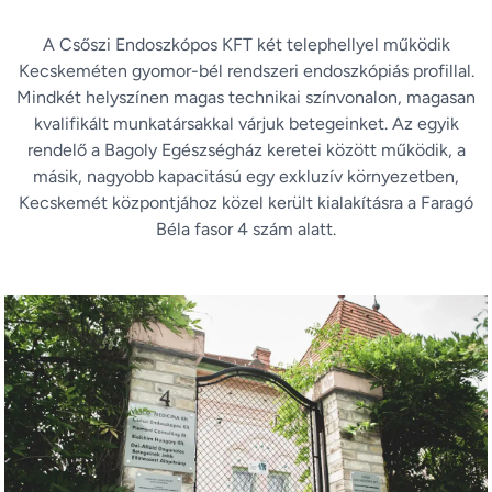
A Csőszi Endoszkópos KFT két telephellyel működik
Kecskeméten gyomor-bél rendszeri endoszkópiás profillal.
Mindkét helyszínen magas technikai színvonalon, magasan
kvalifikált munkatársakkal várjuk betegeinket. Az egyik
rendelő a Bagoly Egészségház keretei között működik, a
másik, nagyobb kapacitású egy exkluzív környezetben,
Kecskemét központjához közel került kialakításra a Faragó
Béla fasor 4 szám alatt.