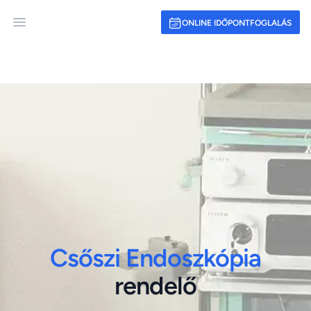
ONLINE IDŐPONTFOGLALÁS
Open main menu
Csőszi Endoszkópia
rendelő