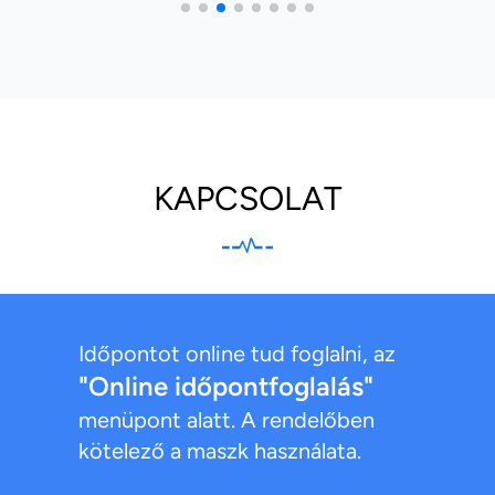
KAPCSOLAT
Időpontot online tud foglalni, az
"Online időpontfoglalás"
menüpont alatt. A rendelőben
kötelező a maszk használata.