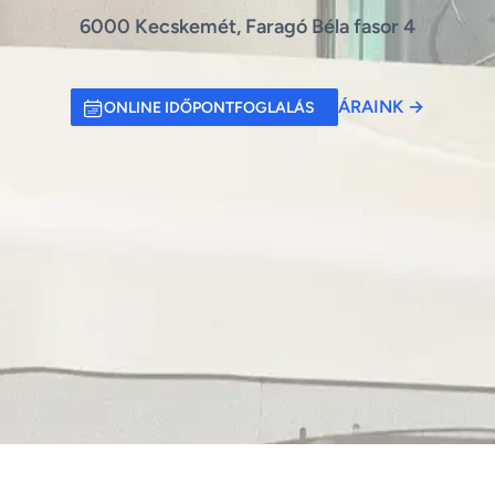
6000 Kecskemét, Faragó Béla fasor 4
ÁRAINK
→
ONLINE IDŐPONTFOGLALÁS