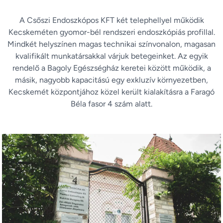
A Csőszi Endoszkópos KFT két telephellyel működik
Kecskeméten gyomor-bél rendszeri endoszkópiás profillal.
Mindkét helyszínen magas technikai színvonalon, magasan
kvalifikált munkatársakkal várjuk betegeinket. Az egyik
rendelő a Bagoly Egészségház keretei között működik, a
másik, nagyobb kapacitású egy exkluzív környezetben,
Kecskemét központjához közel került kialakításra a Faragó
Béla fasor 4 szám alatt.