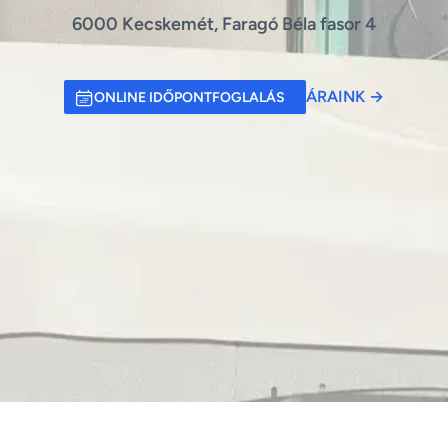
6000 Kecskemét, Faragó Béla fasor 4
ÁRAINK
→
ONLINE IDŐPONTFOGLALÁS