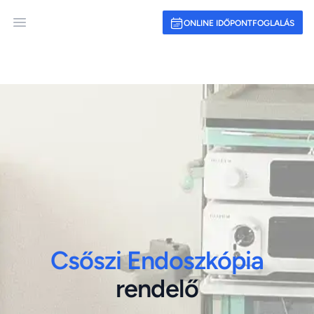
ONLINE IDŐPONTFOGLALÁS
Open main menu
Csőszi Endoszkópia
rendelő