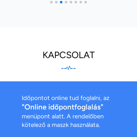
KAPCSOLAT
Időpontot online tud foglalni, az
"Online időpontfoglalás"
menüpont alatt. A rendelőben
kötelező a maszk használata.