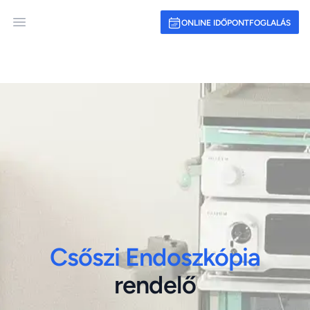
ONLINE IDŐPONTFOGLALÁS
Open main menu
Csőszi Endoszkópia
rendelő