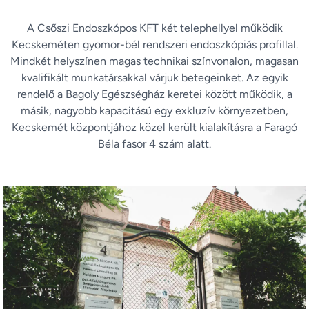
A Csőszi Endoszkópos KFT két telephellyel működik
Kecskeméten gyomor-bél rendszeri endoszkópiás profillal.
Mindkét helyszínen magas technikai színvonalon, magasan
kvalifikált munkatársakkal várjuk betegeinket. Az egyik
rendelő a Bagoly Egészségház keretei között működik, a
másik, nagyobb kapacitású egy exkluzív környezetben,
Kecskemét központjához közel került kialakításra a Faragó
Béla fasor 4 szám alatt.