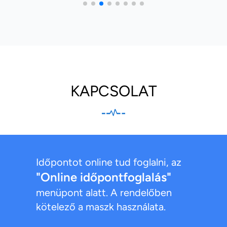
KAPCSOLAT
Időpontot online tud foglalni, az
"Online időpontfoglalás"
menüpont alatt. A rendelőben
kötelező a maszk használata.