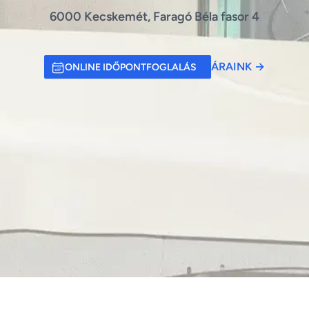
6000 Kecskemét, Faragó Béla fasor 4
ÁRAINK
→
ONLINE IDŐPONTFOGLALÁS