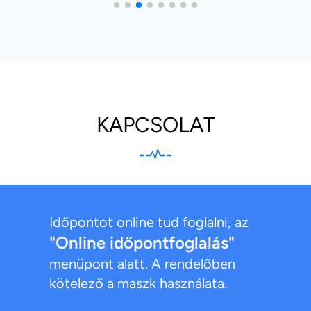
KAPCSOLAT
Időpontot online tud foglalni, az
"Online időpontfoglalás"
menüpont alatt. A rendelőben
kötelező a maszk használata.