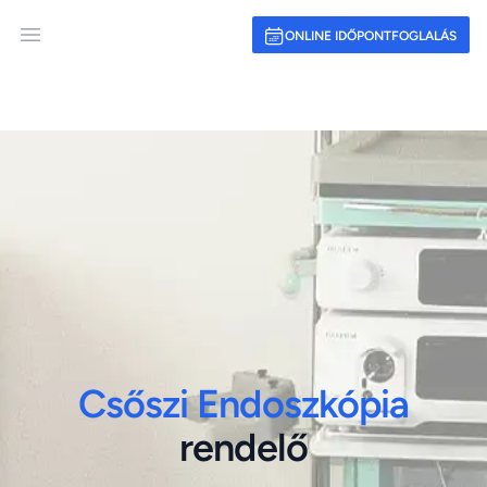
ONLINE IDŐPONTFOGLALÁS
Open main menu
Csőszi Endoszkópia
rendelő