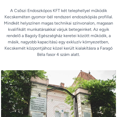
A Csőszi Endoszkópos KFT két telephellyel működik
Kecskeméten gyomor-bél rendszeri endoszkópiás profillal.
Mindkét helyszínen magas technikai színvonalon, magasan
kvalifikált munkatársakkal várjuk betegeinket. Az egyik
rendelő a Bagoly Egészségház keretei között működik, a
másik, nagyobb kapacitású egy exkluzív környezetben,
Kecskemét központjához közel került kialakításra a Faragó
Béla fasor 4 szám alatt.