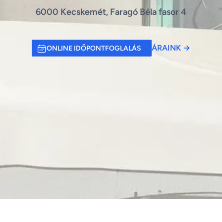
6000 Kecskemét, Faragó Béla fasor 4
ÁRAINK
→
ONLINE IDŐPONTFOGLALÁS