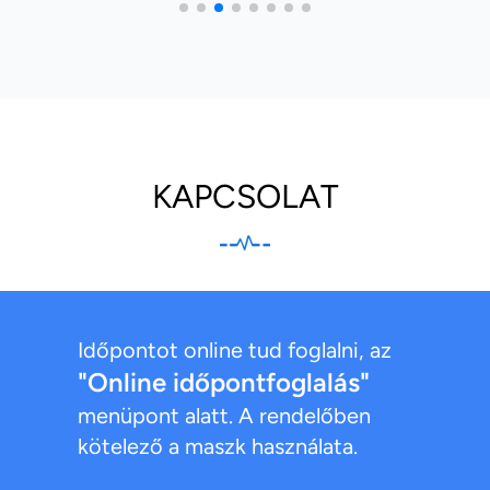
KAPCSOLAT
Időpontot online tud foglalni, az
"Online időpontfoglalás"
menüpont alatt. A rendelőben
kötelező a maszk használata.