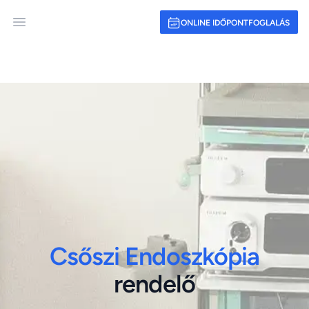
ONLINE IDŐPONTFOGLALÁS
Open main menu
Csőszi Endoszkópia
rendelő