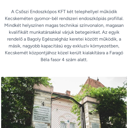
A Csőszi Endoszkópos KFT két telephellyel működik
Kecskeméten gyomor-bél rendszeri endoszkópiás profillal.
Mindkét helyszínen magas technikai színvonalon, magasan
kvalifikált munkatársakkal várjuk betegeinket. Az egyik
rendelő a Bagoly Egészségház keretei között működik, a
másik, nagyobb kapacitású egy exkluzív környezetben,
Kecskemét központjához közel került kialakításra a Faragó
Béla fasor 4 szám alatt.