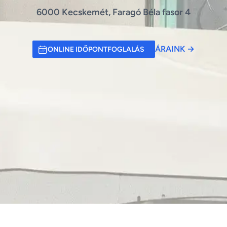
6000 Kecskemét, Faragó Béla fasor 4
ÁRAINK
→
ONLINE IDŐPONTFOGLALÁS