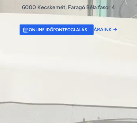
6000 Kecskemét, Faragó Béla fasor 4
ÁRAINK
→
ONLINE IDŐPONTFOGLALÁS