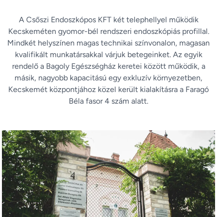
A Csőszi Endoszkópos KFT két telephellyel működik
Kecskeméten gyomor-bél rendszeri endoszkópiás profillal.
Mindkét helyszínen magas technikai színvonalon, magasan
kvalifikált munkatársakkal várjuk betegeinket. Az egyik
rendelő a Bagoly Egészségház keretei között működik, a
másik, nagyobb kapacitású egy exkluzív környezetben,
Kecskemét központjához közel került kialakításra a Faragó
Béla fasor 4 szám alatt.