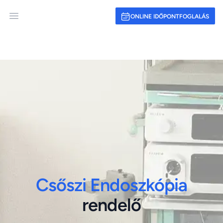
ONLINE IDŐPONTFOGLALÁS
Open main menu
Csőszi Endoszkópia
rendelő