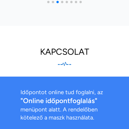
KAPCSOLAT
Időpontot online tud foglalni, az
"Online időpontfoglalás"
menüpont alatt. A rendelőben
kötelező a maszk használata.