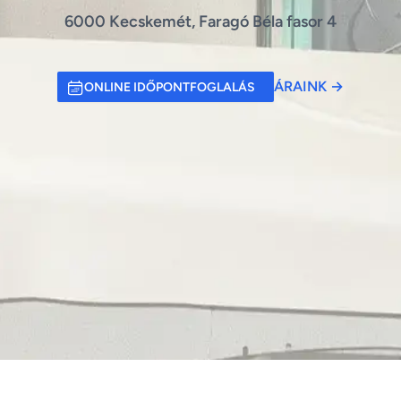
6000 Kecskemét, Faragó Béla fasor 4
ÁRAINK
→
ONLINE IDŐPONTFOGLALÁS