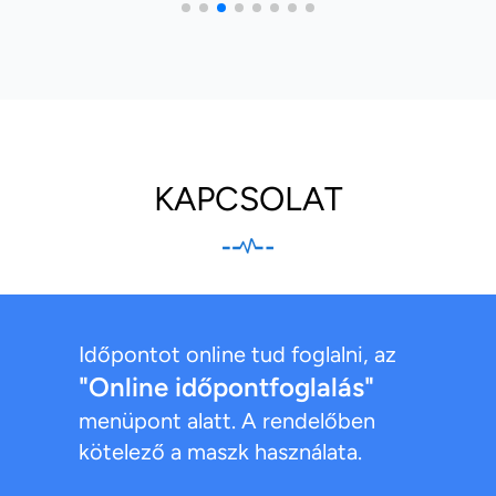
KAPCSOLAT
Időpontot online tud foglalni, az
"Online időpontfoglalás"
menüpont alatt. A rendelőben
kötelező a maszk használata.