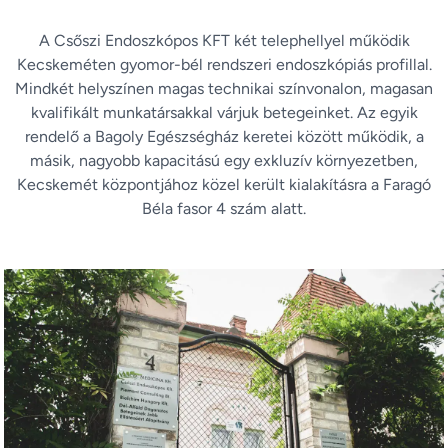
A Csőszi Endoszkópos KFT két telephellyel működik
Kecskeméten gyomor-bél rendszeri endoszkópiás profillal.
Mindkét helyszínen magas technikai színvonalon, magasan
kvalifikált munkatársakkal várjuk betegeinket. Az egyik
rendelő a Bagoly Egészségház keretei között működik, a
másik, nagyobb kapacitású egy exkluzív környezetben,
Kecskemét központjához közel került kialakításra a Faragó
Béla fasor 4 szám alatt.