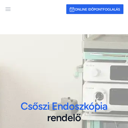
ONLINE IDŐPONTFOGLALÁS
Open main menu
Csőszi Endoszkópia
rendelő