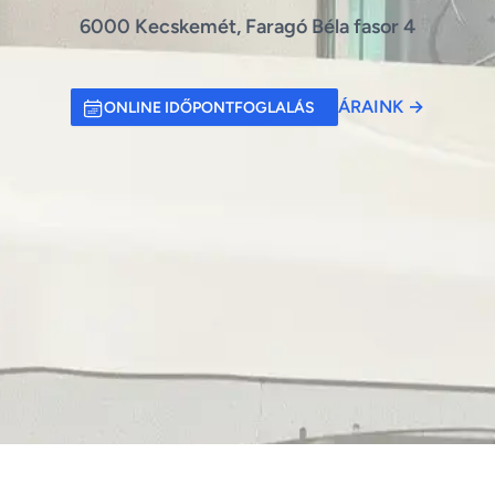
6000 Kecskemét, Faragó Béla fasor 4
ÁRAINK
→
ONLINE IDŐPONTFOGLALÁS