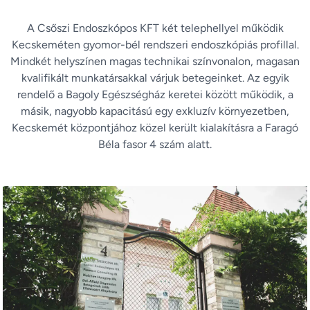
A Csőszi Endoszkópos KFT két telephellyel működik
Kecskeméten gyomor-bél rendszeri endoszkópiás profillal.
Mindkét helyszínen magas technikai színvonalon, magasan
kvalifikált munkatársakkal várjuk betegeinket. Az egyik
rendelő a Bagoly Egészségház keretei között működik, a
másik, nagyobb kapacitású egy exkluzív környezetben,
Kecskemét központjához közel került kialakításra a Faragó
Béla fasor 4 szám alatt.