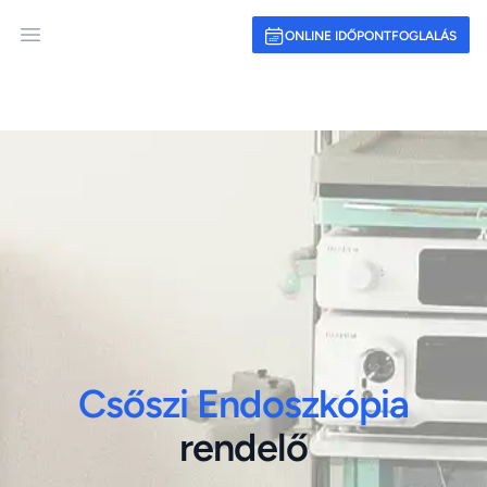
ONLINE IDŐPONTFOGLALÁS
Open main menu
Csőszi Endoszkópia
rendelő