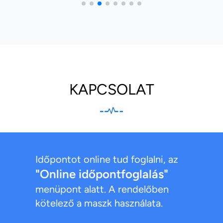
KAPCSOLAT
Időpontot online tud foglalni, az
"Online időpontfoglalás"
menüpont alatt. A rendelőben
kötelező a maszk használata.