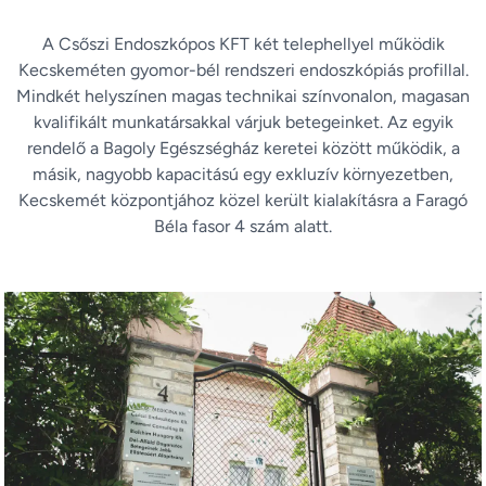
A Csőszi Endoszkópos KFT két telephellyel működik
Kecskeméten gyomor-bél rendszeri endoszkópiás profillal.
Mindkét helyszínen magas technikai színvonalon, magasan
kvalifikált munkatársakkal várjuk betegeinket. Az egyik
rendelő a Bagoly Egészségház keretei között működik, a
másik, nagyobb kapacitású egy exkluzív környezetben,
Kecskemét központjához közel került kialakításra a Faragó
Béla fasor 4 szám alatt.