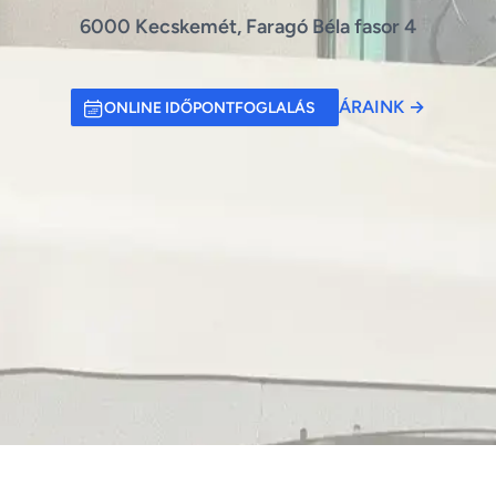
6000 Kecskemét, Faragó Béla fasor 4
ÁRAINK
→
ONLINE IDŐPONTFOGLALÁS