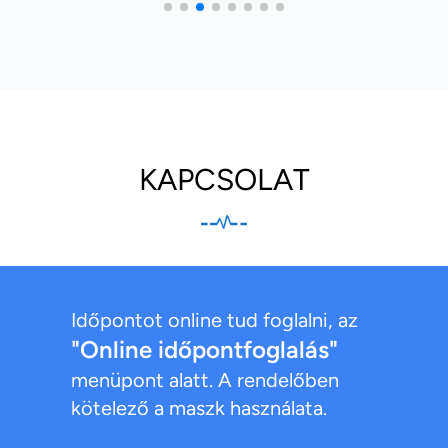
KAPCSOLAT
Időpontot online tud foglalni, az
"Online időpontfoglalás"
menüpont alatt. A rendelőben
kötelező a maszk használata.