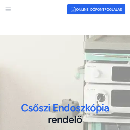
ONLINE IDŐPONTFOGLALÁS
Open main menu
Csőszi Endoszkópia
rendelő