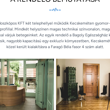
doszkópos KFT két telephellyel működik Kecskeméten gyomor-b
rofillal. Mindkét helyszínen magas technikai színvonalon, maga
al várjuk betegeinket. Az egyik rendelő a Bagoly Egészségház k
sik, nagyobb kapacitású egy exkluzív környezetben, Kecskemé
közel került kialakításra a Faragó Béla fasor 4 szám alatt.