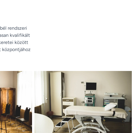
él rendszeri
san kvalifikált
eretei között
t központjához