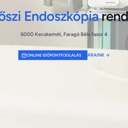
őszi Endoszkópia
rend
6000 Kecskemét, Faragó Béla fasor 4
ÁRAINK
→
ONLINE IDŐPONTFOGLALÁS