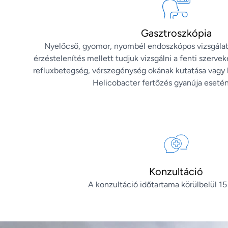
Gasztroszkópia
Nyelőcső, gyomor, nyombél endoszkópos vizsgálata
érzéstelenítés mellett tudjuk vizsgálni a fenti szerve
refluxbetegség, vérszegénység okának kutatása vagy 
Helicobacter fertőzés gyanúja esetén 
Konzultáció
A konzultáció időtartama körülbelül 15