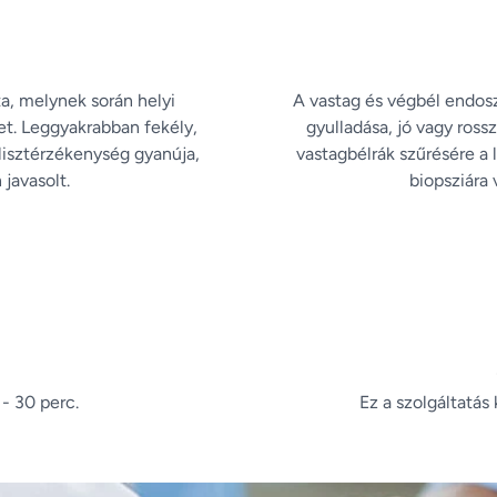
, melynek során helyi
A vastag és végbél endosz
ket. Leggyakrabban fekély,
gyulladása, jó vagy ross
lisztérzékenység gyanúja,
vastagbélrák szűrésére a
javasolt.
biopsziára 
 - 30 perc.
Ez a szolgáltatás 