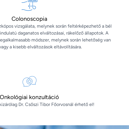
Colonoscopia
kópos vizsgálata, melynek során feltérképezhető a bél
zindulatú daganatos elváltozásai, rákelőző állapotok. A
 legalkalmasabb módszer, melynek során lehetőség van
vagy a kisebb elváltozások eltávolítására.
Onkológiai konzultáció
kizárólag Dr. Csőszi Tibor Főorvosnál érhető el!