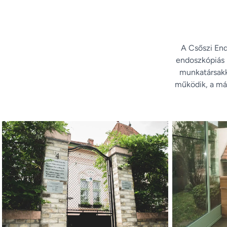
A Csőszi En
endoszkópiás p
munkatársakk
működik, a má